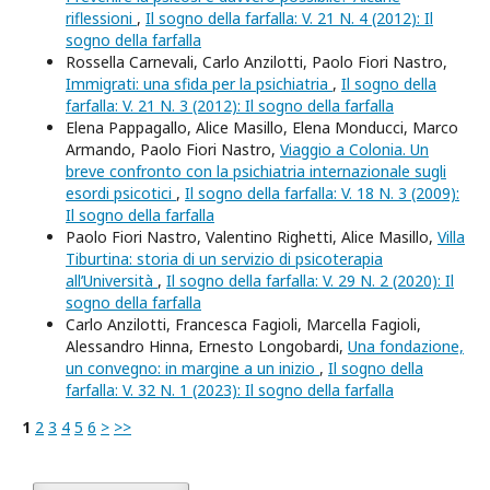
riflessioni
,
Il sogno della farfalla: V. 21 N. 4 (2012): Il
sogno della farfalla
Rossella Carnevali, Carlo Anzilotti, Paolo Fiori Nastro,
Immigrati: una sfida per la psichiatria
,
Il sogno della
farfalla: V. 21 N. 3 (2012): Il sogno della farfalla
Elena Pappagallo, Alice Masillo, Elena Monducci, Marco
Armando, Paolo Fiori Nastro,
Viaggio a Colonia. Un
breve confronto con la psichiatria internazionale sugli
esordi psicotici
,
Il sogno della farfalla: V. 18 N. 3 (2009):
Il sogno della farfalla
Paolo Fiori Nastro, Valentino Righetti, Alice Masillo,
Villa
Tiburtina: storia di un servizio di psicoterapia
all’Università
,
Il sogno della farfalla: V. 29 N. 2 (2020): Il
sogno della farfalla
Carlo Anzilotti, Francesca Fagioli, Marcella Fagioli,
Alessandro Hinna, Ernesto Longobardi,
Una fondazione,
un convegno: in margine a un inizio
,
Il sogno della
farfalla: V. 32 N. 1 (2023): Il sogno della farfalla
1
2
3
4
5
6
>
>>