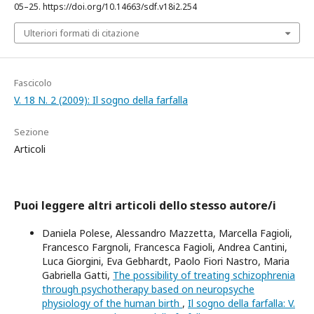
05–25. https://doi.org/10.14663/sdf.v18i2.254
Ulteriori formati di citazione
Fascicolo
V. 18 N. 2 (2009): Il sogno della farfalla
Sezione
Articoli
Puoi leggere altri articoli dello stesso autore/i
Daniela Polese, Alessandro Mazzetta, Marcella Fagioli,
Francesco Fargnoli, Francesca Fagioli, Andrea Cantini,
Luca Giorgini, Eva Gebhardt, Paolo Fiori Nastro, Maria
Gabriella Gatti,
The possibility of treating schizophrenia
through psychotherapy based on neuropsyche
physiology of the human birth
,
Il sogno della farfalla: V.