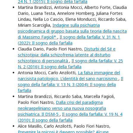
24 N. 1 (2015): Il sogno della farfalla
Martina Brandizzi, Antonia Mocci, Alberto Forte, Claudia
Dario, Luana Testa, Annelore Homberg, Juliana Fortes
Lindau, Nella Lo Cascio, Elena Monducci, Riccardo Saba,
Miriam Scarciglia,
Indagine sulla psichiatria
psicodinamica di gruppo basata sulla teoria della nascita
di Massimo Fagioli*
,
Il sogno della farfalla: V. 31 N. 1
(2022): Il sogno della farfalla
Claudia Dario, Paolo Fiori Nastro,
Disturbi del Sé e
schizotipia: dalla schizofrenia latente al disturbo
schizotipico di personalità
,
Il sogno della farfalla: V. 25
N. 2 (2016): Il sogno della farfalla
Antonia Mocci, Carlo Anzilotti,
La falsa immagine del
narcisista patologico. L’identità del sano narcisismo
,
Il
sogno della farfalla: V. 13 N. 3 (2004): Il sogno della
farfalla
Martina Brandizzi, Riccardo Saba, Marcella Fagioli,
Paolo Fiori Nastro,
Dalla crisi del paradigma
neokraepeliniano verso una nuova nosografia
psichiatrica. Il DSM-5
,
Il sogno della farfalla: V. 19 N. 4
(2010): Il sogno della farfalla
Alice Masillo, Carlo Anzilotti, Paolo Fiori Nastro,
Prevenire la psicosi è davvero possibile? Alcune