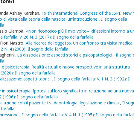
utore/i
randa Ashley Karshan,
19 th International Congress of the ISPI, New 
 di vista della teoria della nascita: un’introduzione
,
Il sogno della
lla
lessio Giampà,
«Non riconosco più il mio volto» Riflessioni intorno a u
a farfalla: V. 26 N. 3 (2017): Il sogno della farfalla
Fiori Nastro,
Alla ricerca dell’oggetto. Un confronto tra visita medica
 12 N. 4 (2003): Il sogno della farfalla
Magherini,
La dissociazione: aspetti storici e psicopatologici
,
Il sogno 
lla
 e psicoterapia. Realtà attuali e nuove prospettive in una struttura
 (2020): Il sogno della farfalla
lizzazione: aspetti teorici
,
Il sogno della farfalla: V. 1 N. 3 (1992): Il
 in psicoterapia. Ipotesi sul loro significato in relazione ad una nuova
 2 (1996): Il sogno della farfalla
relazione con il paziente tra deontologia, legislazione e clinica
,
Il so
 farfalla
epressione
,
Il sogno della farfalla: V. 4 N. 1 (1995): Il sogno della farfal