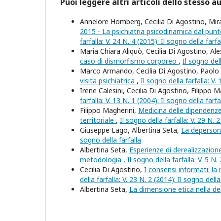
Puoi leggere altri articoli dello stesso a
Annelore Homberg, Cecilia Di Agostino, Mi
2015 - La psichiatria psicodinamica dal punto
farfalla: V. 24 N. 4 (2015): Il sogno della farfa
Maria Chiara Aliquò, Cecilia Di Agostino, A
caso di dismorfismo corporeo
,
Il sogno dell
Marco Armando, Cecilia Di Agostino, Paolo 
visita psichiatrica
,
Il sogno della farfalla: V.
Irene Calesini, Cecilia Di Agostino, Filippo 
farfalla: V. 13 N. 1 (2004): Il sogno della farfa
Filippo Magherini,
Medicina delle dipendenze
territoriale
,
Il sogno della farfalla: V. 29 N. 2
Giuseppe Lago, Albertina Seta,
La depersona
sogno della farfalla
Albertina Seta,
Esperienze di derealizzazione
metodologia
,
Il sogno della farfalla: V. 5 N.
Cecilia Di Agostino,
I consensi informati: la 
della farfalla: V. 23 N. 2 (2014): Il sogno della
Albertina Seta,
La dimensione etica nella d