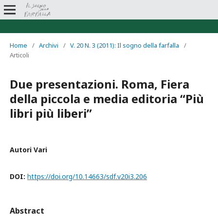
Home
/
Archivi
/
V. 20 N. 3 (2011): Il sogno della farfalla
/
Articoli
Due presentazioni. Roma, Fiera
della piccola e media editoria “Più
libri più liberi”
Autori Vari
DOI:
https://doi.org/10.14663/sdf.v20i3.206
Abstract