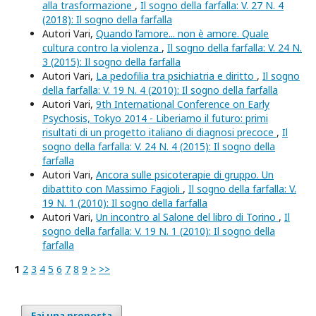
alla trasformazione
,
Il sogno della farfalla: V. 27 N. 4
(2018): Il sogno della farfalla
Autori Vari,
Quando l’amore... non è amore. Quale
cultura contro la violenza
,
Il sogno della farfalla: V. 24 N.
3 (2015): Il sogno della farfalla
Autori Vari,
La pedofilia tra psichiatria e diritto
,
Il sogno
della farfalla: V. 19 N. 4 (2010): Il sogno della farfalla
Autori Vari,
9th International Conference on Early
Psychosis, Tokyo 2014 - Liberiamo il futuro: primi
risultati di un progetto italiano di diagnosi precoce
,
Il
sogno della farfalla: V. 24 N. 4 (2015): Il sogno della
farfalla
Autori Vari,
Ancora sulle psicoterapie di gruppo. Un
dibattito con Massimo Fagioli
,
Il sogno della farfalla: V.
19 N. 1 (2010): Il sogno della farfalla
Autori Vari,
Un incontro al Salone del libro di Torino
,
Il
sogno della farfalla: V. 19 N. 1 (2010): Il sogno della
farfalla
1
2
3
4
5
6
7
8
9
>
>>
Fai una proposta