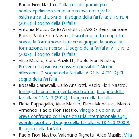
Paolo Fiori Nastro,
Dalla crisi del paradigma
neokraepeliniano verso una nuova nosografia
psichiatrica. Il DSM-5
,
Il sogno della farfalla: V. 19 N. 4
(2010): Il sogno della farfalla
Antonia Mocci, Carlo Anzilotti, mARCO Bensi, simone
Barra, Paolo Fiori Nastro,
Psicoterapia di gruppo: la
prassi, la formazione, la ricercai gruppo: la prassi, la
formazione, la ricerca
,
Il sogno della farfalla: V. 18 N. 2
(2009): Il sogno della farfalla
Alice Masillo, Carlo Anzilotti, Paolo Fiori Nastro,
Prevenire la psicosi è davvero possibile? Alcune
riflessioni
,
Il sogno della farfalla: V. 21 N. 4 (2012): Il
sogno della farfalla
Rossella Carnevali, Carlo Anzilotti, Paolo Fiori Nastro,
Immigrati: una sfida per la psichiatria
,
Il sogno della
farfalla: V. 21 N. 3 (2012): Il sogno della farfalla
Elena Pappagallo, Alice Masillo, Elena Monducci, Marco
Armando, Paolo Fiori Nastro,
Viaggio a Colonia. Un
breve confronto con la psichiatria internazionale sugli
esordi psicotici
,
Il sogno della farfalla: V. 18 N. 3 (2009):
Il sogno della farfalla
Paolo Fiori Nastro, Valentino Righetti, Alice Masillo,
Villa