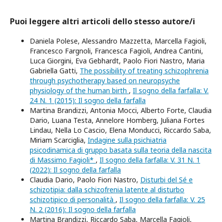
Puoi leggere altri articoli dello stesso autore/i
Daniela Polese, Alessandro Mazzetta, Marcella Fagioli,
Francesco Fargnoli, Francesca Fagioli, Andrea Cantini,
Luca Giorgini, Eva Gebhardt, Paolo Fiori Nastro, Maria
Gabriella Gatti,
The possibility of treating schizophrenia
through psychotherapy based on neuropsyche
physiology of the human birth
,
Il sogno della farfalla: V.
24 N. 1 (2015): Il sogno della farfalla
Martina Brandizzi, Antonia Mocci, Alberto Forte, Claudia
Dario, Luana Testa, Annelore Homberg, Juliana Fortes
Lindau, Nella Lo Cascio, Elena Monducci, Riccardo Saba,
Miriam Scarciglia,
Indagine sulla psichiatria
psicodinamica di gruppo basata sulla teoria della nascita
di Massimo Fagioli*
,
Il sogno della farfalla: V. 31 N. 1
(2022): Il sogno della farfalla
Claudia Dario, Paolo Fiori Nastro,
Disturbi del Sé e
schizotipia: dalla schizofrenia latente al disturbo
schizotipico di personalità
,
Il sogno della farfalla: V. 25
N. 2 (2016): Il sogno della farfalla
Martina Brandizzi, Riccardo Saba, Marcella Fagioli,