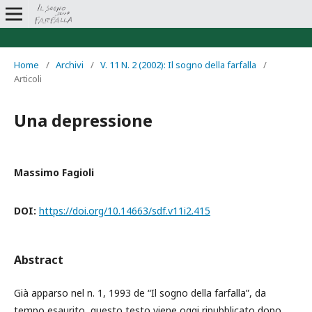
Home
/
Archivi
/
V. 11 N. 2 (2002): Il sogno della farfalla
/
Articoli
Una depressione
Massimo Fagioli
DOI:
https://doi.org/10.14663/sdf.v11i2.415
Abstract
Già apparso nel n. 1, 1993 de “Il sogno della farfalla”, da
tempo esaurito, questo testo viene oggi ripubblicato dopo