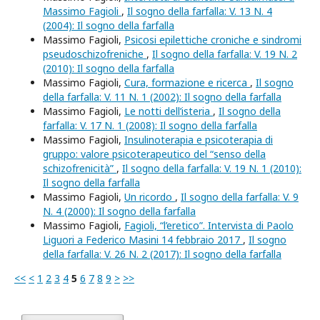
Massimo Fagioli
,
Il sogno della farfalla: V. 13 N. 4
(2004): Il sogno della farfalla
Massimo Fagioli,
Psicosi epilettiche croniche e sindromi
pseudoschizofreniche
,
Il sogno della farfalla: V. 19 N. 2
(2010): Il sogno della farfalla
Massimo Fagioli,
Cura, formazione e ricerca
,
Il sogno
della farfalla: V. 11 N. 1 (2002): Il sogno della farfalla
Massimo Fagioli,
Le notti dell’isteria
,
Il sogno della
farfalla: V. 17 N. 1 (2008): Il sogno della farfalla
Massimo Fagioli,
Insulinoterapia e psicoterapia di
gruppo: valore psicoterapeutico del “senso della
schizofrenicità”
,
Il sogno della farfalla: V. 19 N. 1 (2010):
Il sogno della farfalla
Massimo Fagioli,
Un ricordo
,
Il sogno della farfalla: V. 9
N. 4 (2000): Il sogno della farfalla
Massimo Fagioli,
Fagioli, “l’eretico”. Intervista di Paolo
Liguori a Federico Masini 14 febbraio 2017
,
Il sogno
della farfalla: V. 26 N. 2 (2017): Il sogno della farfalla
<<
<
1
2
3
4
5
6
7
8
9
>
>>