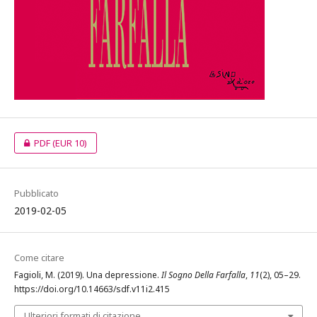
PDF
(EUR 10)
Pubblicato
2019-02-05
Come citare
Fagioli, M. (2019). Una depressione.
Il Sogno Della Farfalla
,
11
(2), 05–29.
https://doi.org/10.14663/sdf.v11i2.415
Ulteriori formati di citazione