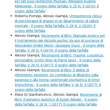
est fait pour rechercher l’humain. Rileggere Eugène
Minkowski
,
Il sogno della farfalla: V. 25 N. 3 (2016): Il
sogno della farfalla
Roberta Pomepi, Alessio Giampà,
Un’esperienza clinica
di psicoterapia di gruppo in un dipartimento di salute
mentale
,
Il sogno della farfalla: V. 29 N. 2 (2020): Il
sogno della farfalla
Alessio Giampà,
Recensione al libro: Manuale pratico per
il trattamento dei disturbi psichici da uso di sostanze di
Alessandro Emilio Vento, Giuseppe Ducci
,
Il sogno della
farfalla: V. 28 N. 4 (2019): Il sogno della farfalla
Alessio Giampà,
Recensione al libro: Trauma, coscienza,
personalità. Scritti clinici di Pierre Janet
,
Il sogno della
farfalla: V. 26 N. 4 (2017): Il sogno della farfalla
Alessio Giampà,
Recensione al libro: Il delirio di
riferimento sensitivo. Un contributo al dibattito sulla
paranoia e alla teoria caratteriale psichiatrica di Ernst
Kretschmer
,
Il sogno della farfalla: V. 26 N. 3 (2017): Il
sogno della farfalla
Elvira Di Gianfrancesco, Alessio Giampà,
Recensione al
libro: Il pensiero autistico di Eugen Bleuler
,
Il sogno
della farfalla: V. 26 N. 1 (2017): Il sogno della farfalla