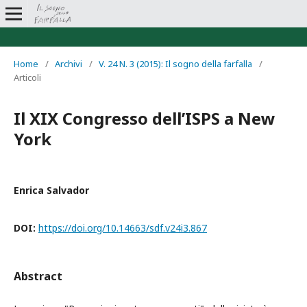
Home
/
Archivi
/
V. 24 N. 3 (2015): Il sogno della farfalla
/
Articoli
Il XIX Congresso dell’ISPS a New
York
Enrica Salvador
DOI:
https://doi.org/10.14663/sdf.v24i3.867
Abstract