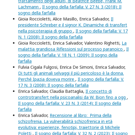
trattamento degli adulti, di Beatrice Beebe, Frank M.
Lachmann
,
Il sogno della farfalla: V. 27 N. 3 (2018): Il
sogno della farfalla
Gioia Roccioletti, Alice Masillo, Enrica Salvador,
Il
presidente Schreber e il signor K. Dinamiche di transfert
nella psicoterapia di gruppo
,
Il sogno della farfalla: V. 17
N. 1 (2008): Il sogno della farfalla
Gioia Roccioletti, Enrica Salvador, Valentino Righetti,
La
malattia grandiosa Riflessioni sul processo paranoico
,
Il
sogno della farfalla: V. 18 N. 1 (2009): Il sogno della
farfalla
Fulvia Cigala Fulgosi, Enrica De Simoni, Enrica Salvador,
Di tutti gli animali selvaggi il più pericoloso è la donna.
Perché Ipazia doveva morire
,
Il sogno della farfalla: V.
17 N. 3 (2008): Il sogno della farfalla
Enrica Salvador, Claudia Battaglia,
Il concetto di
controtransfert nella psicoanalisi da W. Bion fino a ogg
,
Il sogno della farfalla: V. 23 N. 3 (2014): Il sogno della
farfalla
Enrica Salvador,
Recensione al libro: Prima della
schizofrenia. La vulnerabilità schizofrenica in età
evolutiva: esperienze, fenotipi, traiettorie di Michele
Poletti
,
Il sogno della farfalla: V. 32 N. 2 (2023): Il sogno