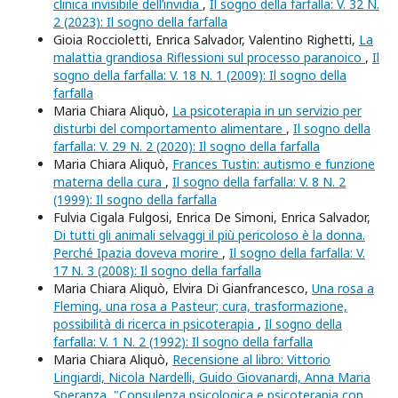
clinica invisibile dell’invidia
,
Il sogno della farfalla: V. 32 N.
2 (2023): Il sogno della farfalla
Gioia Roccioletti, Enrica Salvador, Valentino Righetti,
La
malattia grandiosa Riflessioni sul processo paranoico
,
Il
sogno della farfalla: V. 18 N. 1 (2009): Il sogno della
farfalla
Maria Chiara Aliquò,
La psicoterapia in un servizio per
disturbi del comportamento alimentare
,
Il sogno della
farfalla: V. 29 N. 2 (2020): Il sogno della farfalla
Maria Chiara Aliquò,
Frances Tustin: autismo e funzione
materna della cura
,
Il sogno della farfalla: V. 8 N. 2
(1999): Il sogno della farfalla
Fulvia Cigala Fulgosi, Enrica De Simoni, Enrica Salvador,
Di tutti gli animali selvaggi il più pericoloso è la donna.
Perché Ipazia doveva morire
,
Il sogno della farfalla: V.
17 N. 3 (2008): Il sogno della farfalla
Maria Chiara Aliquò, Elvira Di Gianfrancesco,
Una rosa a
Fleming, una rosa a Pasteur; cura, trasformazione,
possibilità di ricerca in psicoterapia
,
Il sogno della
farfalla: V. 1 N. 2 (1992): Il sogno della farfalla
Maria Chiara Aliquò,
Recensione al libro: Vittorio
Lingiardi, Nicola Nardelli, Guido Giovanardi, Anna Maria
Speranza, "Consulenza psicologica e psicoterapia con