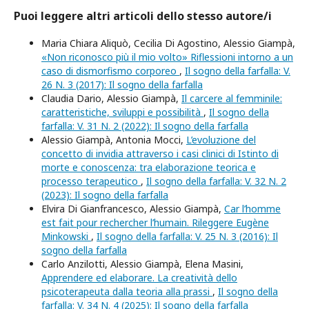
Puoi leggere altri articoli dello stesso autore/i
Maria Chiara Aliquò, Cecilia Di Agostino, Alessio Giampà,
«Non riconosco più il mio volto» Riflessioni intorno a un
caso di dismorfismo corporeo
,
Il sogno della farfalla: V.
26 N. 3 (2017): Il sogno della farfalla
Claudia Dario, Alessio Giampà,
Il carcere al femminile:
caratteristiche, sviluppi e possibilità
,
Il sogno della
farfalla: V. 31 N. 2 (2022): Il sogno della farfalla
Alessio Giampà, Antonia Mocci,
L’evoluzione del
concetto di invidia attraverso i casi clinici di Istinto di
morte e conoscenza: tra elaborazione teorica e
processo terapeutico
,
Il sogno della farfalla: V. 32 N. 2
(2023): Il sogno della farfalla
Elvira Di Gianfrancesco, Alessio Giampà,
Car l’homme
est fait pour rechercher l’humain. Rileggere Eugène
Minkowski
,
Il sogno della farfalla: V. 25 N. 3 (2016): Il
sogno della farfalla
Carlo Anzilotti, Alessio Giampà, Elena Masini,
Apprendere ed elaborare. La creatività dello
psicoterapeuta dalla teoria alla prassi
,
Il sogno della
farfalla: V. 34 N. 4 (2025): Il sogno della farfalla