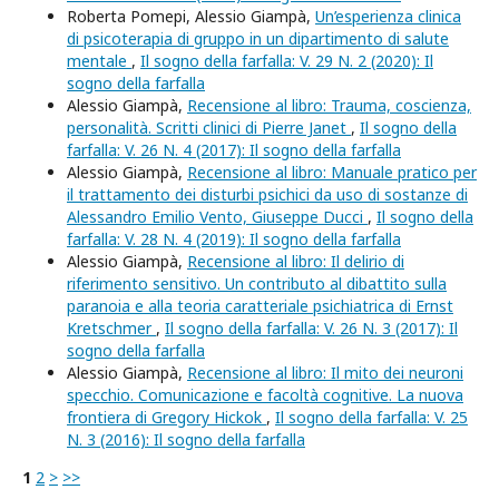
Roberta Pomepi, Alessio Giampà,
Un’esperienza clinica
di psicoterapia di gruppo in un dipartimento di salute
mentale
,
Il sogno della farfalla: V. 29 N. 2 (2020): Il
sogno della farfalla
Alessio Giampà,
Recensione al libro: Trauma, coscienza,
personalità. Scritti clinici di Pierre Janet
,
Il sogno della
farfalla: V. 26 N. 4 (2017): Il sogno della farfalla
Alessio Giampà,
Recensione al libro: Manuale pratico per
il trattamento dei disturbi psichici da uso di sostanze di
Alessandro Emilio Vento, Giuseppe Ducci
,
Il sogno della
farfalla: V. 28 N. 4 (2019): Il sogno della farfalla
Alessio Giampà,
Recensione al libro: Il delirio di
riferimento sensitivo. Un contributo al dibattito sulla
paranoia e alla teoria caratteriale psichiatrica di Ernst
Kretschmer
,
Il sogno della farfalla: V. 26 N. 3 (2017): Il
sogno della farfalla
Alessio Giampà,
Recensione al libro: Il mito dei neuroni
specchio. Comunicazione e facoltà cognitive. La nuova
frontiera di Gregory Hickok
,
Il sogno della farfalla: V. 25
N. 3 (2016): Il sogno della farfalla
1
2
>
>>