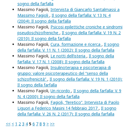
sogno della farfalla
Massimo Fagioli,
Intervista di Giancarlo Santalmassi a
Massimo Fagioli
,
Il sogno della farfalla: V. 13 N. 4
(2004): Il sogno della farfalla
Massimo Fagioli,
Psicosi epilettiche croniche e sindromi
pseudoschizofreniche
,
Il sogno della farfalla: V. 19 N. 2
(2010): Il sogno della farfalla
Massimo Fagioli,
Cura, formazione e ricerca
,
Il sogno
della farfalla: V. 11 N. 1 (2002): Il sogno della farfalla
Massimo Fagioli,
Le notti dell’isteria
,
Il sogno della
farfalla: V. 17 N. 1 (2008): Il sogno della farfalla
Massimo Fagioli,
Insulinoterapia e psicoterapia di
gruppo: valore psicoterapeutico del “senso della
schizofrenicità”
,
Il sogno della farfalla: V. 19 N. 1 (2010):
Il sogno della farfalla
Massimo Fagioli,
Un ricordo
,
Il sogno della farfalla: V. 9
N. 4 (2000): Il sogno della farfalla
Massimo Fagioli,
Fagioli, “l’eretico”. Intervista di Paolo
Liguori a Federico Masini 14 febbraio 2017
,
Il sogno
della farfalla: V. 26 N. 2 (2017): Il sogno della farfalla
<<
<
1
2
3
4
5
6
7
8
9
>
>>