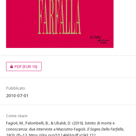
PDF
(EUR 10)
Pubblicato
2010-07-01
Come citare
Fagioli, M., Palombelli, B., & Ubaldi, D. (2010). Istinto di morte e
conoscenza: due interviste a Massimo Fagioli.
Il Sogno Della Farfalla
,
19
(3), 05–13. https://doi.org/10.14663/sdf.v19i3.222