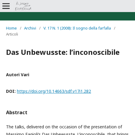
Home
/
Archivi
/
V. 17 N. 1 (2008): Il sogno della farfalla
/
Articoli
Das Unbewusste: l’inconoscibile
Autori Vari
DOI:
https://doi.org/10.14663/sdf.v17i1.282
Abstract
The talks, delivered on the occasion of the presentation of
Massimo Fagioli’s Das Unbewusste. L’inconoscibile, that brings