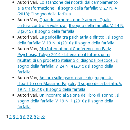
Autori Vari,
Lo stanzone dei ricordi: dal cambiamento
alla trasformazione
,
Il sogno della farfalla: V. 27 N. 4
(2018): Il sogno della farfalla
Autori Vari,
Quando l’amore... non è amore. Quale
cultura contro la violenza
,
Il sogno della farfalla: V. 24 N.
3 (2015): Il sogno della farfalla
Autori Vari,
La pedofilia tra psichiatria e diritto
,
Il sogno
della farfalla: V. 19 N. 4 (2010): Il sogno della farfalla
Autori Vari,
9th International Conference on Early
Psychosis, Tokyo 2014 - Liberiamo il futuro: primi
risultati di un progetto italiano di diagnosi precoce
,
Il
sogno della farfalla: V. 24 N. 4 (2015): Il sogno della
farfalla
Autori Vari,
Ancora sulle psicoterapie di gruppo. Un
dibattito con Massimo Fagioli
,
Il sogno della farfalla: V.
19 N. 1 (2010): Il sogno della farfalla
Autori Vari,
Un incontro al Salone del libro di Torino
,
Il
sogno della farfalla: V. 19 N. 1 (2010): Il sogno della
farfalla
1
2
3
4
5
6
7
8
9
>
>>